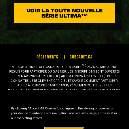
VOIR LA TOUTE NOUVELLE
SÉRIE ULTIMA™
RÈGLEMENTS
CUBCADET.CA
MD
*TIRAGE ULTIME GOLF CANADA DE CUB CADET
2026 AUCUN ACHAT
REQUIS POUR PARTICIPER OU GAGNER. LES INSCRIPTIONS SONT OUVERTES
DU 9 MARS 2026 À 12 H 01 (HE) AU 3 MAI 2026 À 23 H 59 (HE). POUR
CONNAÎTRE LE RÈGLEMENT OFFICIEL ET SAVOIR COMMENT PARTICIPER,
ALLEZ À :
QUIZ.CUBCADET.CA/FR/RÈGLEMENTS
ET SUIVEZ LES
INSTRUCTIONS. OUVERT UNIQUEMENT AUX RÉSIDENTS LÉGAUX DU CANADA,
QUI ONT ATTEINT L’ÂGE DE LA MAJORITÉ DANS LEUR PROVINCE OU
TERRITOIRE DE RÉSIDENCE AU MOMENT DE LEUR PARTICIPATION. LES
EMPLOYÉS DE STANLEY BLACK & DECKER, INC. OU DE SES SOCIÉTÉS AFFILIÉES
By clicking “Accept All Cookies”, you agree to the storing of cookies on
(INDIVIDUELLEMENT ET COLLECTIVEMENT, LES « ENTITÉS DU TIRAGE »), LEUR
your device to enhance site navigation, analyze site usage, and assist in
FAMILLE IMMÉDIATE (CONJOINT OU CONJOINTE, ENFANTS, FRÈRES ET
our marketing efforts.
SŒURS, PARENTS, GRANDS-PARENTS, PETITS-ENFANTS ET MEMBRES DE LA
FAMILLE PAR ALLIANCE) OU LES PERSONNES VIVANT DANS LE MÉNAGE DU
COMMANDITAIRE (APPARENTÉES OU NON), NE SONT PAS ADMISSIBLES. LES